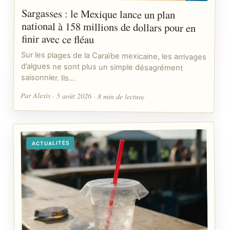
Sargasses : le Mexique lance un plan
national à 158 millions de dollars pour en
finir avec ce fléau
Sur les plages de la Caraïbe mexicaine, les arrivages
d’algues ne sont plus un simple désagrément
saisonnier. Ils…
Par Alexis · 5 août 2026 · 8 min de lecture
ACTUALITÉS