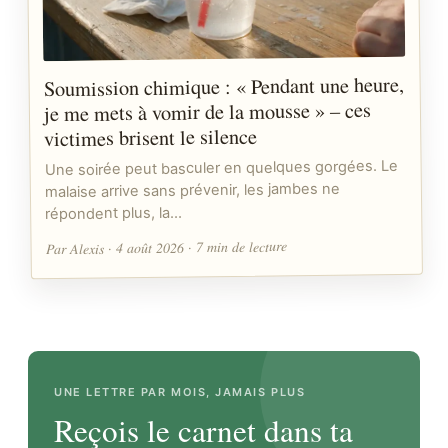
Soumission chimique : « Pendant une heure,
je me mets à vomir de la mousse » – ces
victimes brisent le silence
Une soirée peut basculer en quelques gorgées. Le
malaise arrive sans prévenir, les jambes ne
répondent plus, la…
Par Alexis · 4 août 2026 · 7 min de lecture
UNE LETTRE PAR MOIS, JAMAIS PLUS
Reçois le carnet dans ta