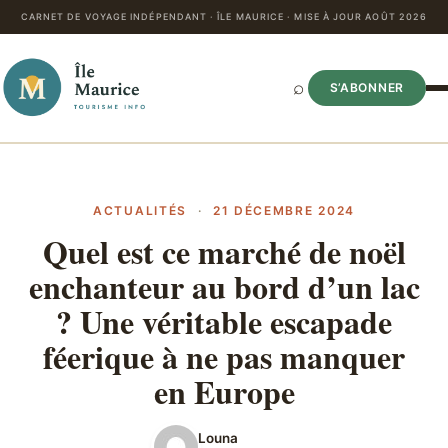
CARNET DE VOYAGE INDÉPENDANT · ÎLE MAURICE · MISE À JOUR AOÛT 2026
⌕
S’ABONNER
ACTUALITÉS
·
21 DÉCEMBRE 2024
Quel est ce marché de noël
enchanteur au bord d’un lac
? Une véritable escapade
féerique à ne pas manquer
en Europe
Louna