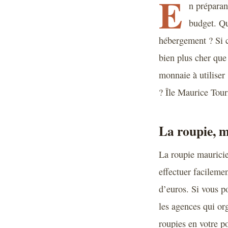
E
n préparan
budget. Qu
hébergement ? Si c
bien plus cher que
monnaie à utiliser
? Île Maurice Tour
La roupie, mo
La roupie mauricien
effectuer facileme
d’euros. Si vous po
les agences qui or
roupies en votre po