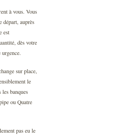
frent à vous. Vous
e départ, auprès
e est
antité, dès votre
e urgence.
change sur place,
ensiblement le
s les banques
epipe ou Quatre
plement pas eu le