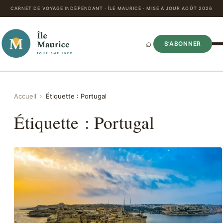
CARNET DE VOYAGE INDÉPENDANT · ÎLE MAURICE · MISE À JOUR AOÛT 2026
⌕
S’ABONNER
Accueil
›
Étiquette :
Portugal
Étiquette :
Portugal