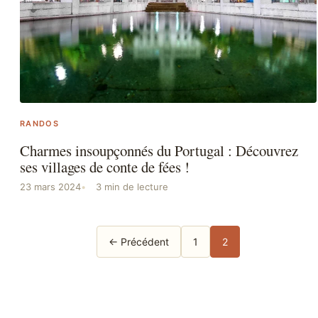
RANDOS
Charmes insoupçonnés du Portugal : Découvrez
ses villages de conte de fées !
23 mars 2024
3 min de lecture
Pagination
← Précédent
1
2
des
publications