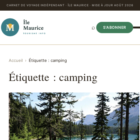
CARNET DE VOYAGE INDÉPENDANT · ÎLE MAURICE · MISE À JOUR AOÛT 2026
⌕
S’ABONNER
Accueil
›
Étiquette :
camping
Étiquette :
camping