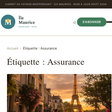
CARNET DE VOYAGE INDÉPENDANT · ÎLE MAURICE · MISE À JOUR AOÛT 2026
⌕
S’ABONNER
Accueil
›
Étiquette :
Assurance
Étiquette :
Assurance