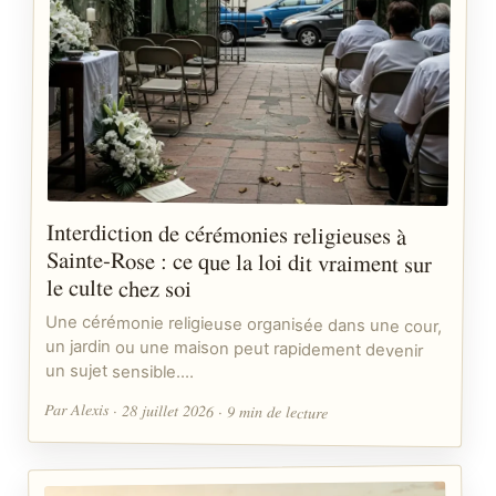
Interdiction de cérémonies religieuses à
Sainte-Rose : ce que la loi dit vraiment sur
le culte chez soi
Une cérémonie religieuse organisée dans une cour,
un jardin ou une maison peut rapidement devenir
un sujet sensible.…
Par Alexis · 28 juillet 2026 · 9 min de lecture