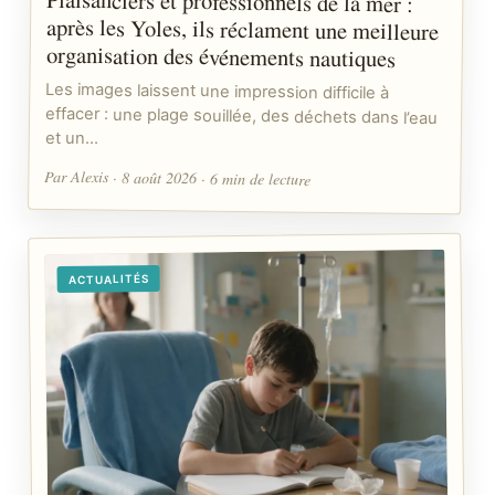
Plaisanciers et professionnels de la mer :
après les Yoles, ils réclament une meilleure
organisation des événements nautiques
Les images laissent une impression difficile à
effacer : une plage souillée, des déchets dans l’eau
et un…
Par Alexis · 8 août 2026 · 6 min de lecture
ACTUALITÉS