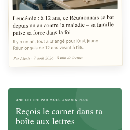
Leucémie : à 12 ans, ce Réunionnais se bat
depuis un an contre la maladie – sa famille
puise sa force dans la foi
Il y a un an, tout a changé pour Kesi, jeune
Réunionnais de 12 ans vivant à l’île…
Par Alexis · 7 août 2026 · 8 min de lecture
UNE LETTRE PAR MOIS, JAMAIS PLUS
Reçois le carnet dans ta
boîte aux lettres