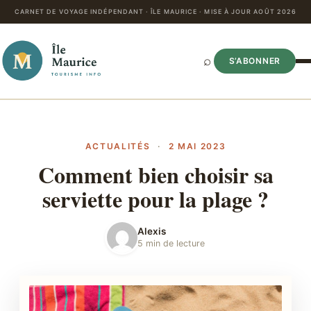
CARNET DE VOYAGE INDÉPENDANT · ÎLE MAURICE · MISE À JOUR AOÛT 2026
⌕
S’ABONNER
ACTUALITÉS
·
2 MAI 2023
Comment bien choisir sa
serviette pour la plage ?
Alexis
5 min de lecture