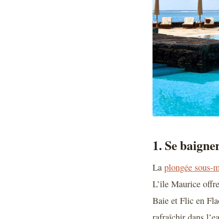
1. Se baigne
La
plongée sous-m
L’île Maurice offre
Baie et Flic en Fl
rafraîchir dans l’ea