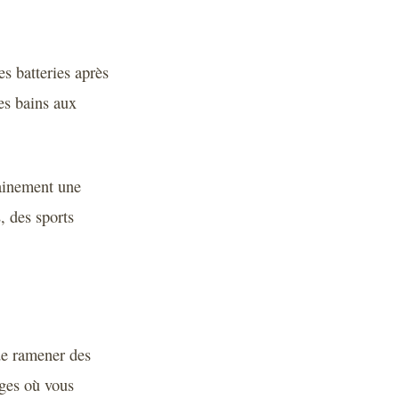
es batteries après
es bains aux
tainement une
s, des sports
 de ramener des
ges où vous