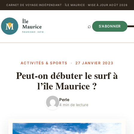
CARNET DE VOYAGE INDÉPENDANT · ÎLE MAURICE · MISE À JOUR AOÛT 2026
⌕
S’ABONNER
ACTIVITÉS & SPORTS
·
27 JANVIER 2023
Peut-on débuter le surf à
l’île Maurice ?
Perle
4 min de lecture