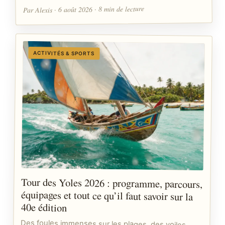
Par Alexis · 6 août 2026 · 8 min de lecture
ACTIVITÉS & SPORTS
Tour des Yoles 2026 : programme, parcours,
équipages et tout ce qu’il faut savoir sur la
40e édition
Des foules immenses sur les plages, des voiles
colorées à l’horizon et une tension sportive qui