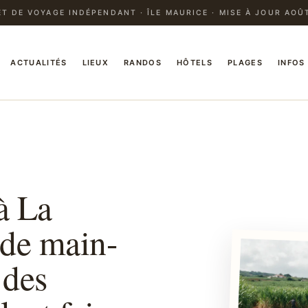
T DE VOYAGE INDÉPENDANT · ÎLE MAURICE · MISE À JOUR AOÛ
ACTUALITÉS
LIEUX
RANDOS
HÔTELS
PLAGES
INFOS
à La
 de main-
 des