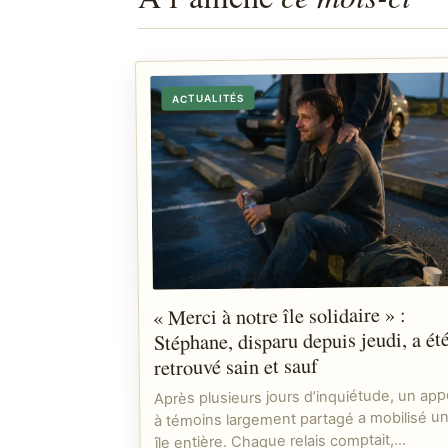
ACTUALITÉS
« Merci à notre île solidaire » :
Stéphane, disparu depuis jeudi, a ét
retrouvé sain et sauf
Après plusieurs jours d’inquiétude, un app
à témoins largement partagé a mobilisé u
île entière. Chaque relais comptait,…