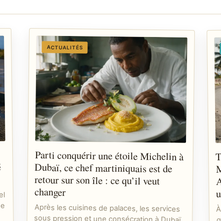
ACTUALITÉS
Parti conquérir une étoile Michelin à
Dubaï, ce chef martiniquais est de
retour sur son île : ce qu’il veut
T
é
M
A
changer
u
el
ne
Après les cuisines de palaces, les services
sous pression et une consécration à Dubaï,
À
q