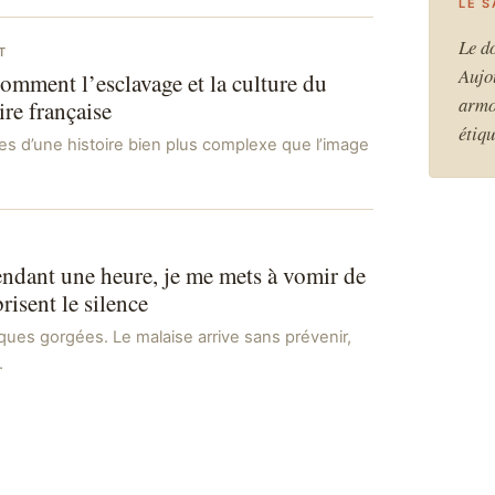
LE 
Le d
T
Aujou
omment l’esclavage et la culture du
armo
ire française
étiqu
ces d’une histoire bien plus complexe que l’image
ndant une heure, je me mets à vomir de
risent le silence
ues gorgées. Le malaise arrive sans prévenir,
…