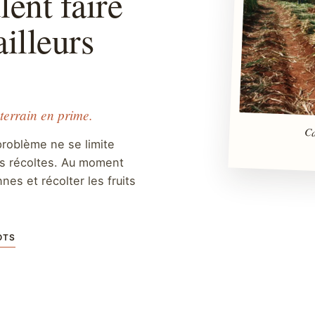
lent faire
ailleurs
 terrain en prime.
Ca
roblème ne se limite
des récoltes. Au moment
es et récolter les fruits
OTS