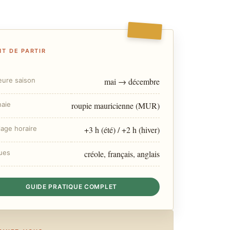
T DE PARTIR
eure saison
mai → décembre
aie
roupie mauricienne (MUR)
lage horaire
+3 h (été) / +2 h (hiver)
ues
créole, français, anglais
GUIDE PRATIQUE COMPLET