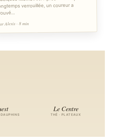
ongtemps verrouillée, un coureur a
rouvé…
ar Alexis · 8 min
est
Le Centre
 DAUPHINS
THÉ · PLATEAUX