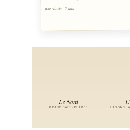
par Alexis · 7 min
Le Nord
L
GRAND BAIE · PLAGES
LAGONS · 