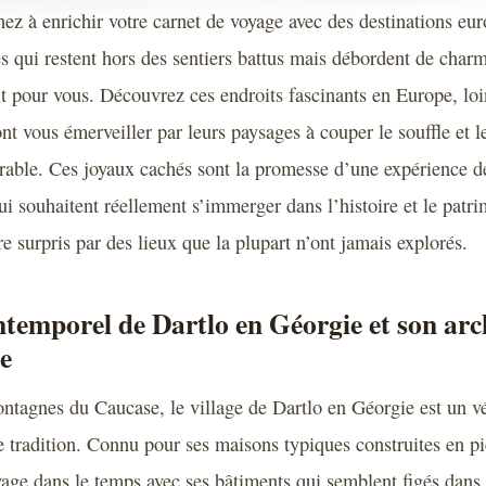
hez à enrichir votre carnet de voyage avec des destinations eu
 qui restent hors des sentiers battus mais débordent de charme
fait pour vous. Découvrez ces endroits fascinants en Europe, lo
ont vous émerveiller par leurs paysages à couper le souffle et l
rable. Ces joyaux cachés sont la promesse d’une expérience d
ui souhaitent réellement s’immerger dans l’histoire et le patri
e surpris par des lieux que la plupart n’ont jamais explorés.
temporel de Dartlo en Géorgie et son arc
le
ntagnes du Caucase, le village de Dartlo en Géorgie est un vé
e tradition. Connu pour ses maisons typiques construites en pi
yage dans le temps avec ses bâtiments qui semblent figés dan