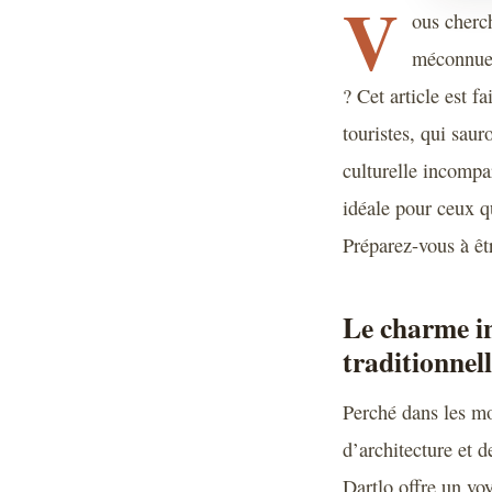
V
ous cherc
méconnues
? Cet article est 
touristes, qui saur
culturelle incompa
idéale pour ceux q
Préparez-vous à êtr
Le charme in
traditionnel
Perché dans les mo
d’architecture et d
Dartlo offre un vo