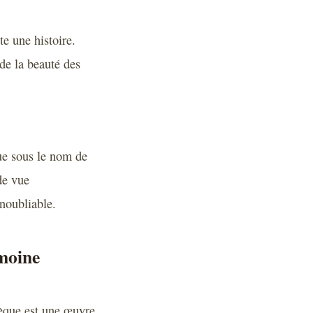
e une histoire.
de la beauté des
nue sous le nom de
de vue
noubliable.
imoine
hèque est une œuvre