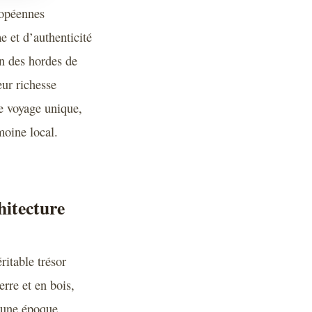
ropéennes
 et d’authenticité
in des hordes de
eur richesse
e voyage unique,
moine local.
hitecture
ritable trésor
erre et en bois,
s une époque