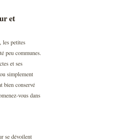
ur et
 les petites
cité peu communes.
ctes et ses
r ou simplement
t bien conservé
promenez-vous dans
ur se dévoilent