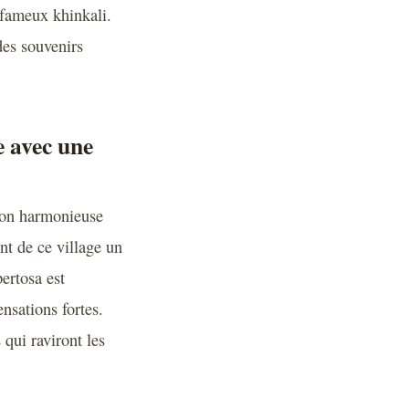
e fameux khinkali.
des souvenirs
e avec une
tion harmonieuse
nt de ce village un
pertosa est
nsations fortes.
 qui raviront les