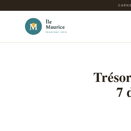
CARNE
Trésor
7 