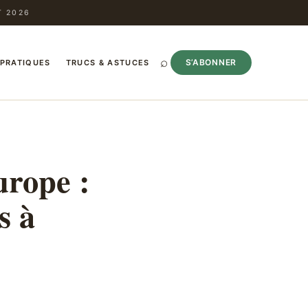
T 2026
⌕
S’ABONNER
 PRATIQUES
TRUCS & ASTUCES
urope :
s à