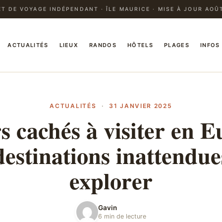
T DE VOYAGE INDÉPENDANT · ÎLE MAURICE · MISE À JOUR AOÛ
ACTUALITÉS
LIEUX
RANDOS
HÔTELS
PLAGES
INFOS
ACTUALITÉS
·
31 JANVIER 2025
s cachés à visiter en E
destinations inattendue
explorer
Gavin
6 min de lecture