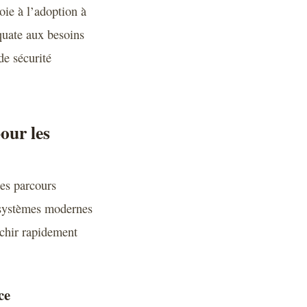
voie à l’adoption à
quate aux besoins
de sécurité
our les
des parcours
s systèmes modernes
nchir rapidement
ce