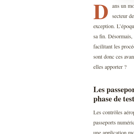
D
ans un mo
secteur de
exception. L’époqu
sa fin. Désormais,
facilitant les pro
sont donc ces avan
elles apporter ?
Les passepor
phase de tes
Les contrôles aéro
passeports numériq
une application m