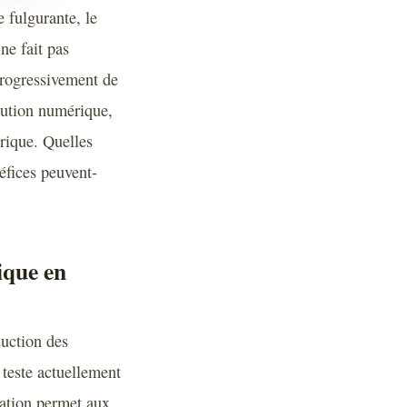
 fulgurante, le
ne fait pas
progressivement de
lution numérique,
rique. Quelles
éfices peuvent-
ique en
duction des
 teste actuellement
ation permet aux