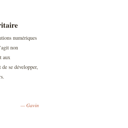
itaire
lutions numériques
’agit non
t aux
 de se développer,
rs.
— Gavin