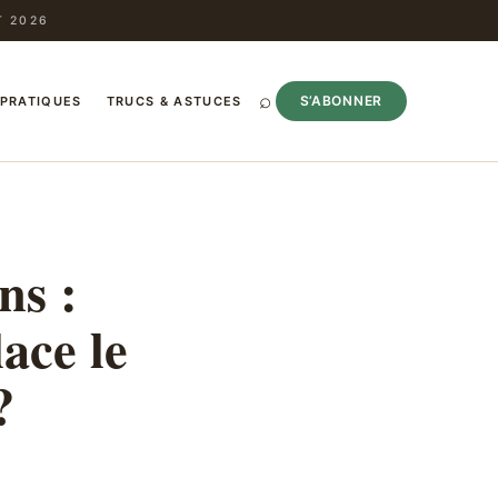
T 2026
⌕
S’ABONNER
 PRATIQUES
TRUCS & ASTUCES
ns :
ace le
?