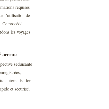
rmations requises
r l’utilisation de
e. Ce procédé
ndons les voyages
é accrue
spective séduisante
nregistrées,
tte automatisation
apide et sécurisé.