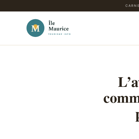
CARNE
L’a
comme