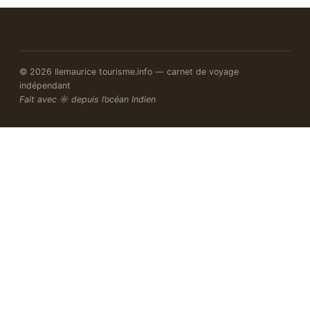
© 2026 Ilemaurice tourisme.info — carnet de voyage
indépendant
Fait avec ☼ depuis l’océan Indien