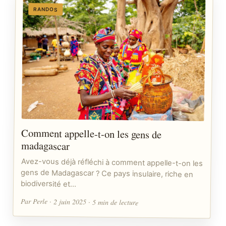
RANDOS
Comment appelle-t-on les gens de
madagascar
Avez-vous déjà réfléchi à comment appelle-t-on les
gens de Madagascar ? Ce pays insulaire, riche en
biodiversité et…
Par Perle · 2 juin 2025 · 5 min de lecture