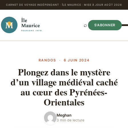
CARNET DE VOYAGE INDÉPENDANT · ÎLE MAURICE · MISE À JOUR AOÛT 2026
⌕
S’ABONNER
RANDOS
·
6 JUIN 2024
Plongez dans le mystère
d’un village médiéval caché
au cœur des Pyrénées-
Orientales
Meghan
3 min de lecture