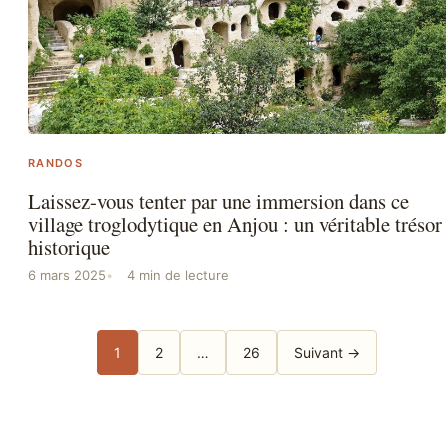
RANDOS
Laissez-vous tenter par une immersion dans ce
village troglodytique en Anjou : un véritable trésor
historique
6 mars 2025
4 min de lecture
Pagination
1
2
…
26
Suivant →
des
publications