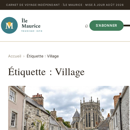
CARNET DE VOYAGE INDÉPENDANT · ÎLE MAURICE · MISE À JOUR AOÛT 2026
⌕
S’ABONNER
Accueil
›
Étiquette :
Village
Étiquette :
Village