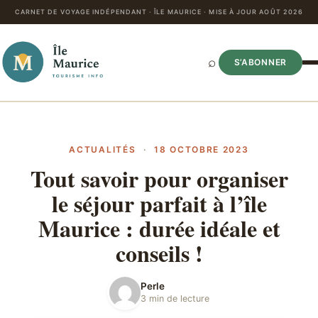
CARNET DE VOYAGE INDÉPENDANT · ÎLE MAURICE · MISE À JOUR AOÛT 2026
⌕
S’ABONNER
ACTUALITÉS
·
18 OCTOBRE 2023
Tout savoir pour organiser
le séjour parfait à l’île
Maurice : durée idéale et
conseils !
Perle
3 min de lecture