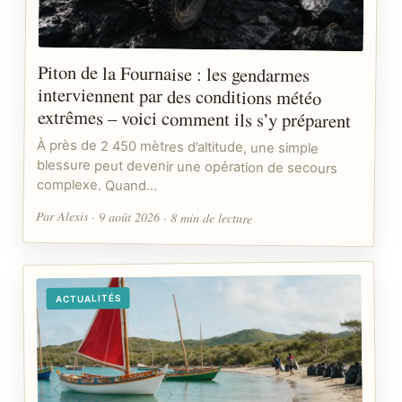
Piton de la Fournaise : les gendarmes
interviennent par des conditions météo
extrêmes – voici comment ils s’y préparent
À près de 2 450 mètres d’altitude, une simple
blessure peut devenir une opération de secours
complexe. Quand…
Par Alexis · 9 août 2026 · 8 min de lecture
ACTUALITÉS