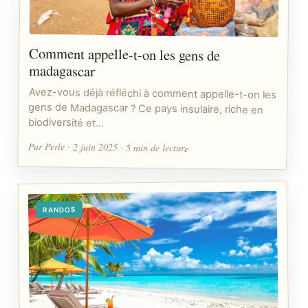
Comment appelle-t-on les gens de
madagascar
Avez-vous déjà réfléchi à comment appelle-t-on les
gens de Madagascar ? Ce pays insulaire, riche en
biodiversité et…
Par Perle · 2 juin 2025 · 5 min de lecture
RANDOS