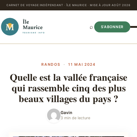
CARNET DE VOYAGE INDÉPENDANT · ÎLE MAURICE · MISE À JOUR AOÛT 2026
⌕
S’ABONNER
RANDOS
·
11 MAI 2024
Quelle est la vallée française
qui rassemble cinq des plus
beaux villages du pays ?
Gavin
3 min de lecture