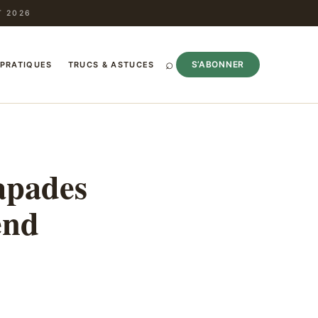
T 2026
⌕
S’ABONNER
 PRATIQUES
TRUCS & ASTUCES
apades
end