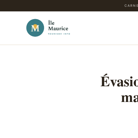
CARNE
Évasi
ma