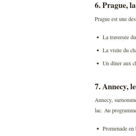
6. Prague, l
Prague est une de
La traversée du
La visite du ch
Un dîner aux ch
7. Annecy, l
Annecy, surnommé
lac. Au programme
Promenade en b