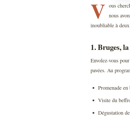
V
ous cherc
nous avon
inoubliable à deux.
1. Bruges, l
Envolez-vous pour 
pavées. Au progra
Promenade en b
Visite du beffr
Dégustation de 