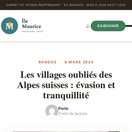
CARNET DE VOYAGE INDÉPENDANT · ÎLE MAURICE · MISE À JOUR AOÛT 2026
⌕
S’ABONNER
RANDOS
·
9 MARS 2024
Les villages oubliés des
Alpes suisses : évasion et
tranquillité
Perle
3 min de lecture