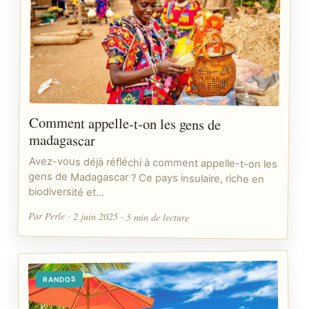
Comment appelle-t-on les gens de
madagascar
Avez-vous déjà réfléchi à comment appelle-t-on les
gens de Madagascar ? Ce pays insulaire, riche en
biodiversité et…
Par Perle · 2 juin 2025 · 5 min de lecture
RANDOS