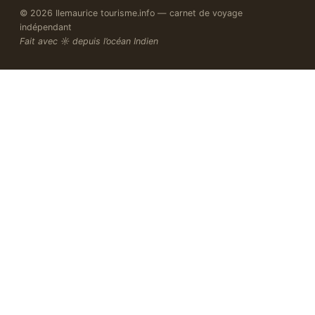
© 2026 Ilemaurice tourisme.info — carnet de voyage
indépendant
Fait avec ☼ depuis l’océan Indien