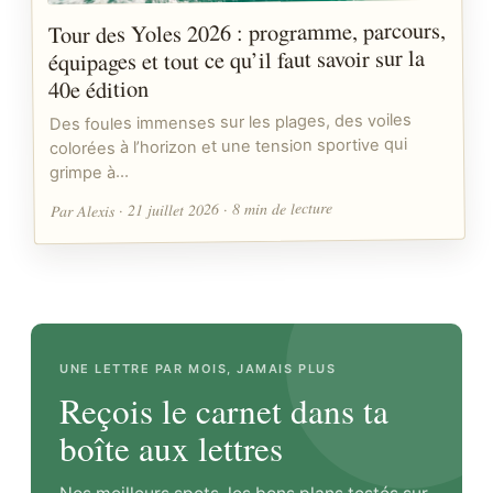
Tour des Yoles 2026 : programme, parcours,
équipages et tout ce qu’il faut savoir sur la
40e édition
Des foules immenses sur les plages, des voiles
colorées à l’horizon et une tension sportive qui
grimpe à…
Par Alexis · 21 juillet 2026 · 8 min de lecture
UNE LETTRE PAR MOIS, JAMAIS PLUS
Reçois le carnet dans ta
boîte aux lettres