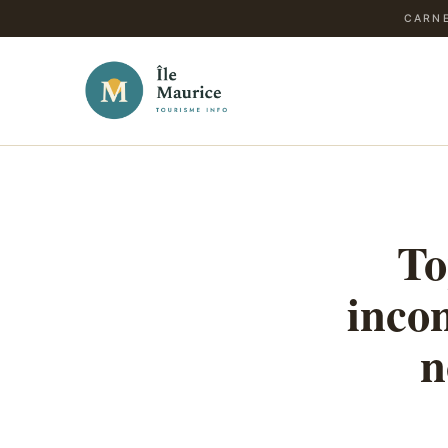
CARNE
To
incon
n