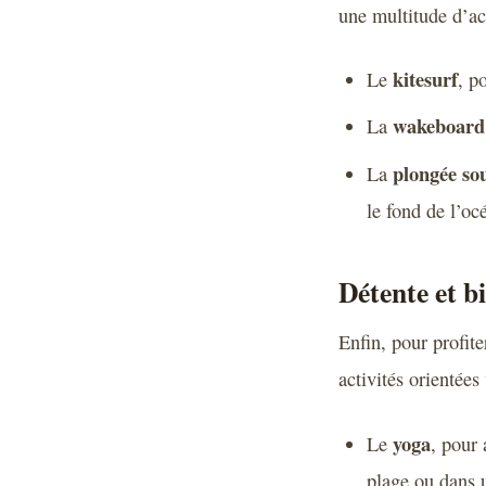
une multitude d’act
kitesurf
Le
, p
wakeboard
La
plongée so
La
le fond de l’oc
Détente et bi
Enfin, pour profit
activités orientées 
yoga
Le
, pour 
plage ou dans u