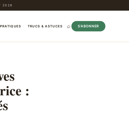
T 2026
⌕
S’ABONNER
 PRATIQUES
TRUCS & ASTUCES
ves
rice :
és