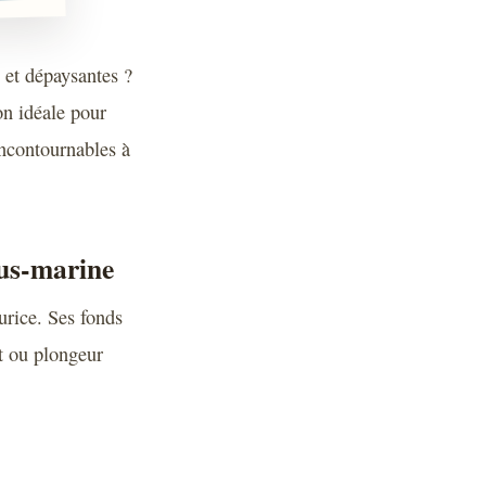
 et dépaysantes ?
on idéale pour
 incontournables à
ous-marine
urice. Ses fonds
nt ou plongeur