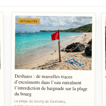
ACTUALITÉS
Deshaies : de nouvelles traces
d’excréments dans l’eau entraînent
l’interdiction de baignade sur la plage
du bourg
La plage du bourg de Deshaies,
habituellement animée en pleine période de