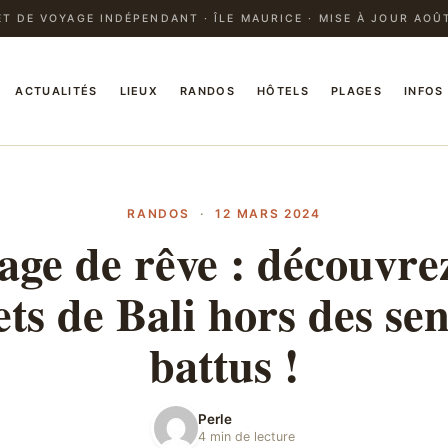
T DE VOYAGE INDÉPENDANT · ÎLE MAURICE · MISE À JOUR AOÛ
ACTUALITÉS
LIEUX
RANDOS
HÔTELS
PLAGES
INFOS
RANDOS
·
12 MARS 2024
age de rêve : découvrez
ets de Bali hors des sen
battus !
Perle
4 min de lecture