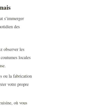
inais
aut s’immerger
uotidien des
z observer les
s coutumes locales
use.
s ou la fabrication
créer votre propre
cuisine, où vous