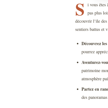
S
i vous êtes
pas plus lo
découvrir l’île des
sentiers battus et 
Découvrez les 
pourrez appréci
Aventurez-vous
patrimoine mon
atmosphère pai
Partez en rand
des panoramas s