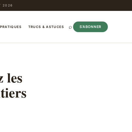
T 2026
⌕
S’ABONNER
 PRATIQUES
TRUCS & ASTUCES
 les
tiers