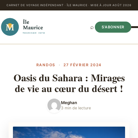
CARNET DE VOYAGE INDÉPENDANT · ÎLE MAURICE · MISE À JOUR AOÛT 2026
⌕
S’ABONNER
RANDOS
·
27 FÉVRIER 2024
Oasis du Sahara : Mirages
de vie au cœur du désert !
Meghan
3 min de lecture