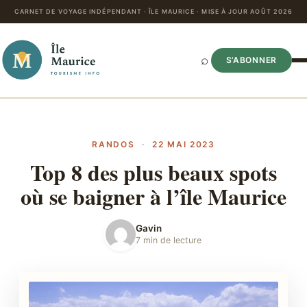
CARNET DE VOYAGE INDÉPENDANT · ÎLE MAURICE · MISE À JOUR AOÛT 2026
⌕
S’ABONNER
RANDOS
·
22 MAI 2023
Top 8 des plus beaux spots
où se baigner à l’île Maurice
Gavin
7 min de lecture