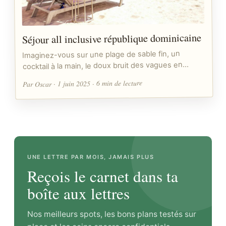
Séjour all inclusive république dominicaine
Imaginez-vous sur une plage de sable fin, un
cocktail à la main, le doux bruit des vagues en…
Par Oscar · 1 juin 2025 · 6 min de lecture
UNE LETTRE PAR MOIS, JAMAIS PLUS
Reçois le carnet dans ta
boîte aux lettres
Nos meilleurs spots, les bons plans testés sur