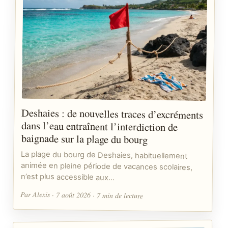
Deshaies : de nouvelles traces d’excréments
dans l’eau entraînent l’interdiction de
baignade sur la plage du bourg
La plage du bourg de Deshaies, habituellement
animée en pleine période de vacances scolaires,
n’est plus accessible aux…
Par Alexis · 7 août 2026 · 7 min de lecture