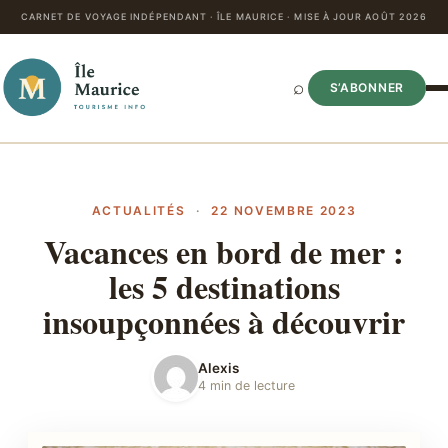
CARNET DE VOYAGE INDÉPENDANT · ÎLE MAURICE · MISE À JOUR AOÛT 2026
⌕
S’ABONNER
ACTUALITÉS
·
22 NOVEMBRE 2023
Vacances en bord de mer :
les 5 destinations
insoupçonnées à découvrir
Alexis
4 min de lecture