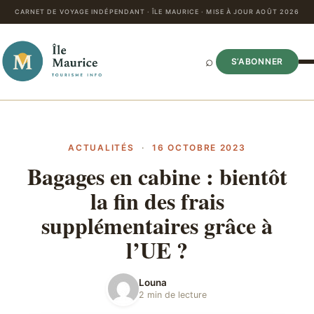
CARNET DE VOYAGE INDÉPENDANT · ÎLE MAURICE · MISE À JOUR AOÛT 2026
⌕
S’ABONNER
ACTUALITÉS
·
16 OCTOBRE 2023
Bagages en cabine : bientôt
la fin des frais
supplémentaires grâce à
l’UE ?
Louna
2 min de lecture