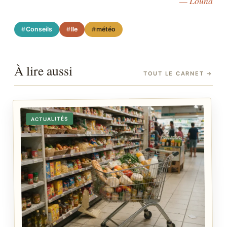
— Louna
Conseils
Ile
météo
À lire aussi
TOUT LE CARNET
→
ACTUALITÉS