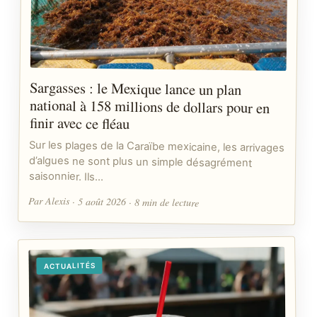
Sargasses : le Mexique lance un plan
national à 158 millions de dollars pour en
finir avec ce fléau
Sur les plages de la Caraïbe mexicaine, les arrivages
d’algues ne sont plus un simple désagrément
saisonnier. Ils…
Par Alexis · 5 août 2026 · 8 min de lecture
ACTUALITÉS