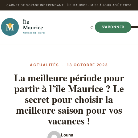
CARNET DE VOYAGE INDÉPENDANT · ÎLE MAURICE · MISE À JOUR AOÛT 2026
⌕
S’ABONNER
ACTUALITÉS
·
13 OCTOBRE 2023
La meilleure période pour
partir à l’île Maurice ? Le
secret pour choisir la
meilleure saison pour vos
vacances !
Louna