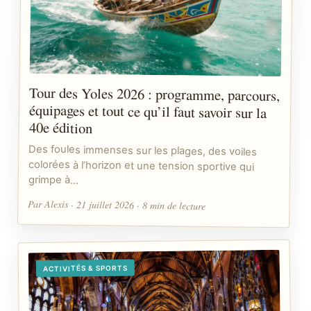
Tour des Yoles 2026 : programme, parcours,
équipages et tout ce qu’il faut savoir sur la
40e édition
Des foules immenses sur les plages, des voiles
colorées à l’horizon et une tension sportive qui
grimpe à…
Par Alexis · 21 juillet 2026 · 8 min de lecture
ACTIVITÉS & SPORTS