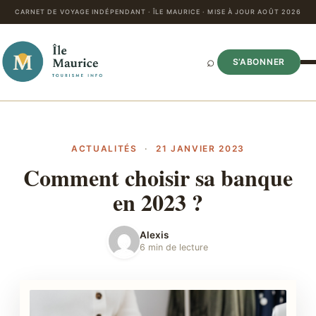
CARNET DE VOYAGE INDÉPENDANT · ÎLE MAURICE · MISE À JOUR AOÛT 2026
⌕
S’ABONNER
ACTUALITÉS
·
21 JANVIER 2023
Comment choisir sa banque
en 2023 ?
Alexis
6 min de lecture