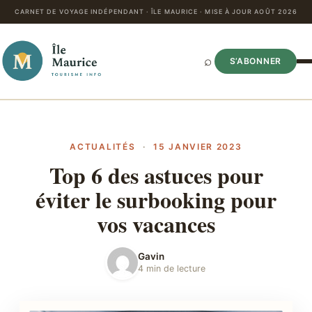
CARNET DE VOYAGE INDÉPENDANT · ÎLE MAURICE · MISE À JOUR AOÛT 2026
⌕
S’ABONNER
ACTUALITÉS
·
15 JANVIER 2023
Top 6 des astuces pour
éviter le surbooking pour
vos vacances
Gavin
4 min de lecture