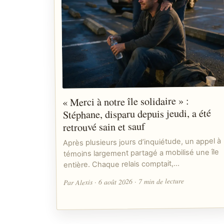
« Merci à notre île solidaire » :
Stéphane, disparu depuis jeudi, a été
retrouvé sain et sauf
Après plusieurs jours d’inquiétude, un appel à
témoins largement partagé a mobilisé une île
entière. Chaque relais comptait,…
Par Alexis · 6 août 2026 · 7 min de lecture