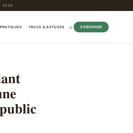
T 2026
⌕
S’ABONNER
 PRATIQUES
TRUCS & ASTUCES
iant
une
 public