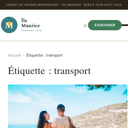
CARNET DE VOYAGE INDÉPENDANT · ÎLE MAURICE · MISE À JOUR AOÛT 2026
⌕
S’ABONNER
Accueil
›
Étiquette :
transport
Étiquette :
transport