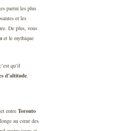
ges parmi les plus
santes et les
ure. De plus, vous
n
et le mythique
’est qu’il
s d’altitude
.
Toronto
jet entre
longe au cœur des
end quatre jours et