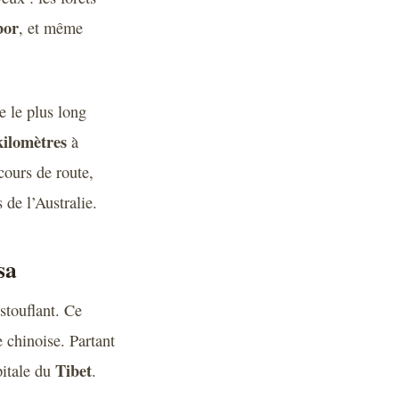
bor
, et même
e le plus long
kilomètres
à
cours de route,
de l’Australie.
sa
stouflant. Ce
e chinoise. Partant
Tibet
pitale du
.