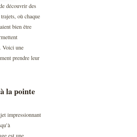
 de découvrir des
 trajets, où chaque
aient bien être
rmettent
. Voici une
iment prendre leur
à la pointe
ajet impressionnant
squ’à
age est une