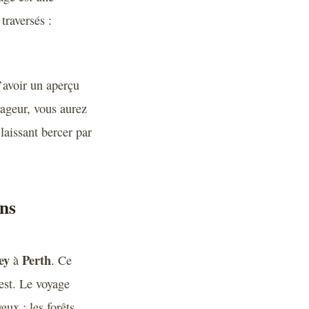
traversés :
’avoir un aperçu
yageur, vous aurez
 laissant bercer par
ans
ey
Perth
à
. Ce
uest. Le voyage
eux : les forêts