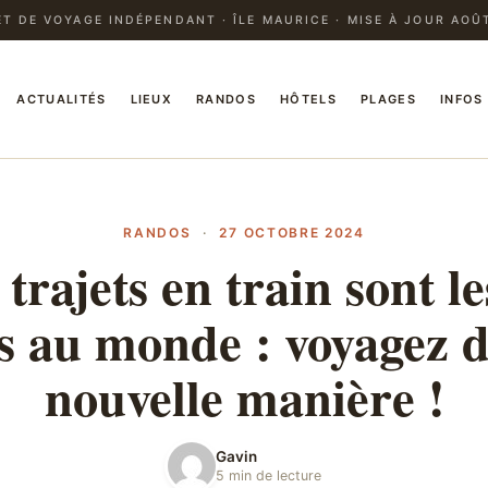
T DE VOYAGE INDÉPENDANT · ÎLE MAURICE · MISE À JOUR AOÛ
ACTUALITÉS
LIEUX
RANDOS
HÔTELS
PLAGES
INFOS
RANDOS
·
27 OCTOBRE 2024
 trajets en train sont le
s au monde : voyagez 
nouvelle manière !
Gavin
5 min de lecture