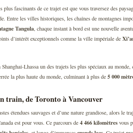
s plus fascinants de ce trajet est que vous traversez des paysa
de. Entre les villes historiques, les chaînes de montagnes impo
ontagne Tangula
, chaque instant à bord est une nouvelle avent
Xi’a
oints d’intérêt exceptionnels comme la ville impériale de
in Shanghai-Lhassa un des trajets les plus spéciaux au monde, c
5 000 mètre
errée la plus haute du monde, culminant à plus de
n train, de Toronto à Vancouver
astes étendues sauvages et d’une nature grandiose, alors le tra
4 466 kilomètres
anada est pour vous. Ce parcours de
vous p
rêts boréales
grands lacs
, et longe d’immenses
. Ce trajet pr