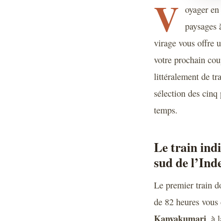
V
oyager en 
paysages à
virage vous offre u
votre prochain cou
littéralement de tr
sélection des cinq
temps.
Le train ind
sud de l’Ind
Le premier train do
de 82 heures vou
Kanyakumari
, à 