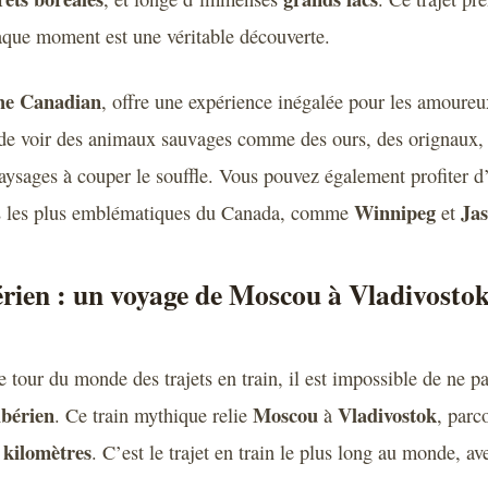
haque moment est une véritable découverte.
he Canadian
, offre une expérience inégalée pour les amoureu
é de voir des animaux sauvages comme des ours, des orignaux, e
paysages à couper le souffle. Vous pouvez également profiter d
Winnipeg
Ja
les les plus emblématiques du Canada, comme
et
rien : un voyage de Moscou à Vladivostok 
e tour du monde des trajets en train, il est impossible de ne p
ibérien
Moscou
Vladivostok
. Ce train mythique relie
à
, parc
 kilomètres
. C’est le trajet en train le plus long au monde, av