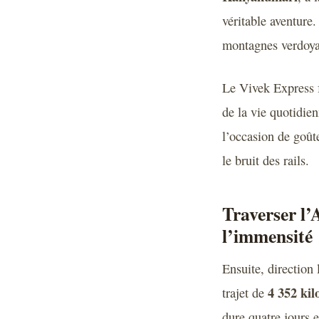
véritable aventure.
montagnes verdoyan
Le Vivek Express 
de la vie quotidie
l’occasion de goûte
le bruit des rails.
Traverser l’
l’immensité
Ensuite, direction 
4 352 kil
trajet de
dure quatre jours e