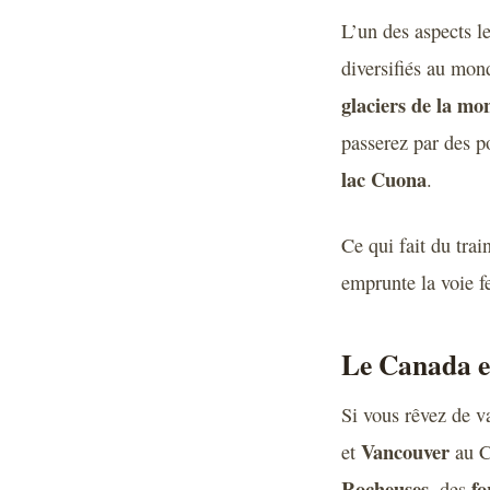
L’un des aspects le
diversifiés au mon
glaciers de la m
passerez par des p
lac Cuona
.
Ce qui fait du tra
emprunte la voie f
Le Canada e
Si vous rêvez de v
Vancouver
et
au C
Rocheuses
fo
, des