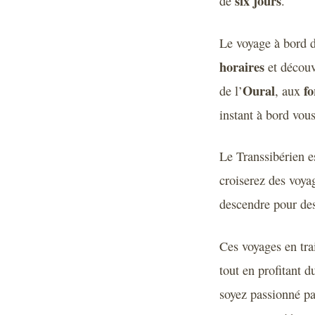
six jours
de
.
Le voyage à bord d
horaires
et découv
Oural
fo
de l’
, aux
instant à bord vou
Le Transsibérien e
croiserez des voya
descendre pour des
Ces voyages en tra
tout en profitant 
soyez passionné pa