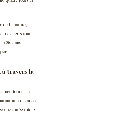
x de la nature,
t des cerfs tout
’arrêts dans
sper
.
à travers la
as mentionner le
ourant une distance
ec une durée totale