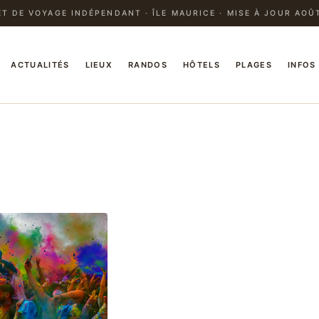
T DE VOYAGE INDÉPENDANT · ÎLE MAURICE · MISE À JOUR AOÛ
ACTUALITÉS
LIEUX
RANDOS
HÔTELS
PLAGES
INFOS