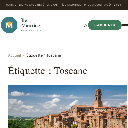
CARNET DE VOYAGE INDÉPENDANT · ÎLE MAURICE · MISE À JOUR AOÛT 2026
⌕
S’ABONNER
Accueil
›
Étiquette :
Toscane
Étiquette :
Toscane