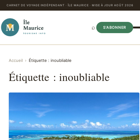
CARNET DE VOYAGE INDÉPENDANT · ÎLE MAURICE · MISE À JOUR AOÛT 2026
⌕
S’ABONNER
Accueil
›
Étiquette :
inoubliable
Étiquette :
inoubliable