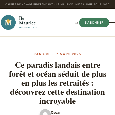
CARNET DE VOYAGE INDÉPENDANT · ÎLE MAURICE · MISE À JOUR AOÛT 2026
⌕
S’ABONNER
RANDOS
·
7 MARS 2025
Ce paradis landais entre
forêt et océan séduit de plus
en plus les retraités :
découvrez cette destination
incroyable
Oscar