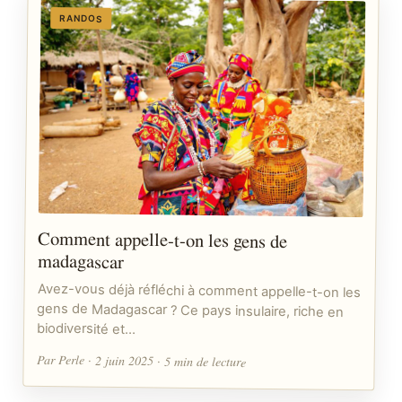
RANDOS
Comment appelle-t-on les gens de
madagascar
Avez-vous déjà réfléchi à comment appelle-t-on les
gens de Madagascar ? Ce pays insulaire, riche en
biodiversité et…
Par Perle · 2 juin 2025 · 5 min de lecture