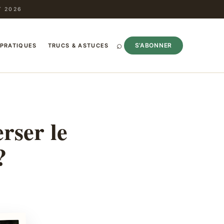
T 2026
⌕
S’ABONNER
 PRATIQUES
TRUCS & ASTUCES
rser le
?