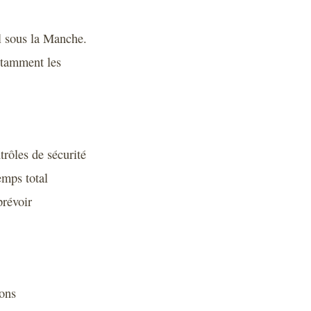
l sous la Manche.
notamment les
trôles de sécurité
emps total
prévoir
ions