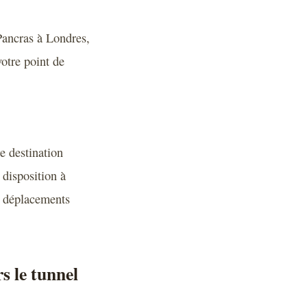
 Pancras à Londres,
otre point de
re destination
 disposition à
s déplacements
s le tunnel