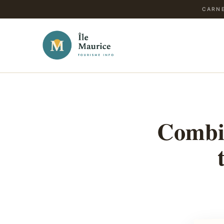
CARNE
Combie