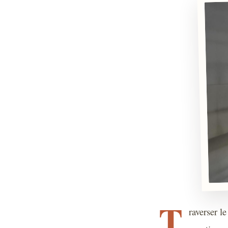
T
raverser l