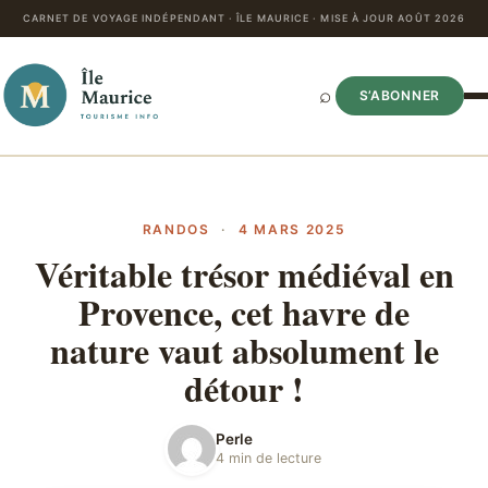
CARNET DE VOYAGE INDÉPENDANT · ÎLE MAURICE · MISE À JOUR AOÛT 2026
⌕
S’ABONNER
RANDOS
·
4 MARS 2025
Véritable trésor médiéval en
Provence, cet havre de
nature vaut absolument le
détour !
Perle
4 min de lecture