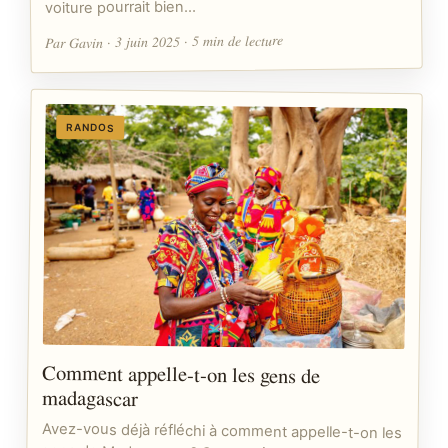
voiture pourrait bien…
Par Gavin · 3 juin 2025 · 5 min de lecture
RANDOS
Comment appelle-t-on les gens de
madagascar
Avez-vous déjà réfléchi à comment appelle-t-on les
gens de Madagascar ? Ce pays insulaire, riche en