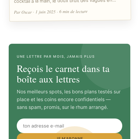
cocktail à la main, le doux bruit des vagues en…
Par Oscar · 1 juin 2025 · 6 min de lecture
UNE LETTRE PAR MOIS, JAMAIS PLUS
Reçois le carnet dans ta
boîte aux lettres
Nos meilleurs spots, les bons plans testés sur
place et les coins encore confidentiels —
sans spam, promis, sur le rhum arrangé.
JE M’ABONNE