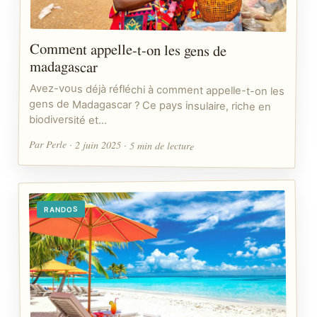
Comment appelle-t-on les gens de
madagascar
Avez-vous déjà réfléchi à comment appelle-t-on les
gens de Madagascar ? Ce pays insulaire, riche en
biodiversité et…
Par Perle · 2 juin 2025 · 5 min de lecture
RANDOS