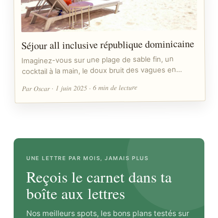
Séjour all inclusive république dominicaine
Imaginez-vous sur une plage de sable fin, un
cocktail à la main, le doux bruit des vagues en…
Par Oscar · 1 juin 2025 · 6 min de lecture
UNE LETTRE PAR MOIS, JAMAIS PLUS
Reçois le carnet dans ta
boîte aux lettres
Nos meilleurs spots, les bons plans testés sur