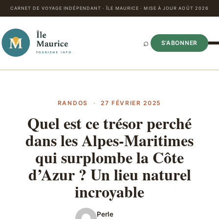
CARNET DE VOYAGE INDÉPENDANT · ÎLE MAURICE · MISE À JOUR AOÛT 2026
⌕
S’ABONNER
RANDOS
·
27 FÉVRIER 2025
Quel est ce trésor perché
dans les Alpes-Maritimes
qui surplombe la Côte
d’Azur ? Un lieu naturel
incroyable
Perle