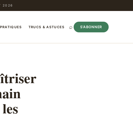
T 2026
⌕
S’ABONNER
 PRATIQUES
TRUCS & ASTUCES
îtriser
hain
 les