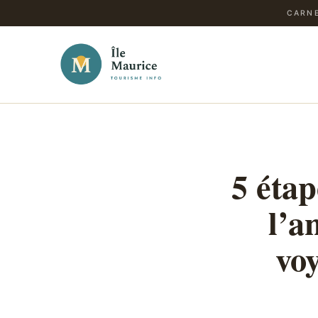
CARNE
5 étap
l’a
voy