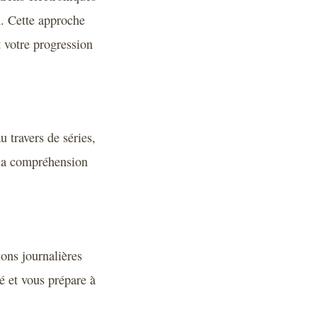
n. Cette approche
t votre progression
 travers de séries,
t la compréhension
ions journalières
té et vous prépare à