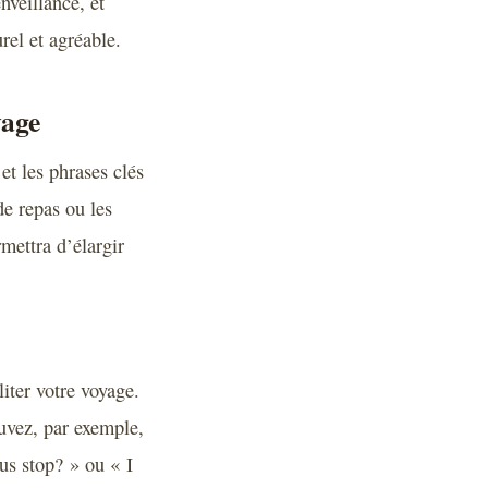
nveillance, et
rel et agréable.
yage
et les phrases clés
e repas ou les
mettra d’élargir
iter votre voyage.
ouvez, par exemple,
us stop? » ou « I