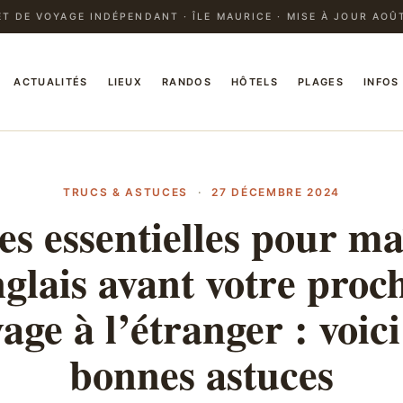
T DE VOYAGE INDÉPENDANT · ÎLE MAURICE · MISE À JOUR AOÛ
ACTUALITÉS
LIEUX
RANDOS
HÔTELS
PLAGES
INFOS
TRUCS & ASTUCES
·
27 DÉCEMBRE 2024
es essentielles pour ma
nglais avant votre proc
age à l’étranger : voici
bonnes astuces