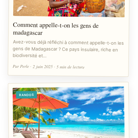
Comment appelle-t-on les gens de
madagascar
Avez-vous déjà réfléchi à comment appelle-t-on les
gens de Madagascar ? Ce pays insulaire, riche en
biodiversité et…
Par Perle · 2 juin 2025 · 5 min de lecture
RANDOS