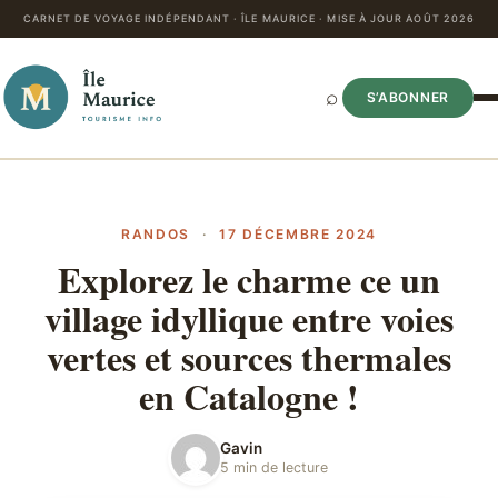
CARNET DE VOYAGE INDÉPENDANT · ÎLE MAURICE · MISE À JOUR AOÛT 2026
⌕
S’ABONNER
RANDOS
·
17 DÉCEMBRE 2024
Explorez le charme ce un
village idyllique entre voies
vertes et sources thermales
en Catalogne !
Gavin
5 min de lecture