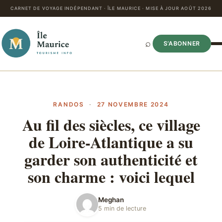
CARNET DE VOYAGE INDÉPENDANT · ÎLE MAURICE · MISE À JOUR AOÛT 2026
⌕
S’ABONNER
RANDOS
·
27 NOVEMBRE 2024
Au fil des siècles, ce village
de Loire-Atlantique a su
garder son authenticité et
son charme : voici lequel
Meghan
5 min de lecture