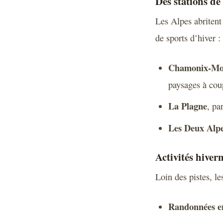
Des stations de
Les Alpes abritent
de sports d’hiver :
Chamonix-Mo
paysages à coup
La Plagne
, pa
Les Deux Alp
Activités hiver
Loin des pistes, l
Randonnées en