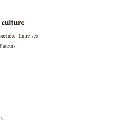
 culture
parfaite. Entre ses
’atouts.
s.