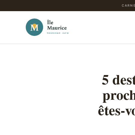
CARNE
5 des
proch
êtes-v