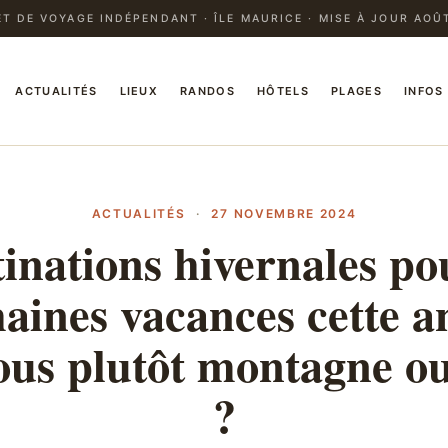
T DE VOYAGE INDÉPENDANT · ÎLE MAURICE · MISE À JOUR AOÛ
ACTUALITÉS
LIEUX
RANDOS
HÔTELS
PLAGES
INFOS
ACTUALITÉS
·
27 NOVEMBRE 2024
tinations hivernales po
aines vacances cette a
ous plutôt montagne o
?