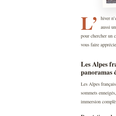
L’
hiver n’
aussi un
pour chercher un c
vous faire appréci
Les Alpes fr
panoramas é
Les Alpes français
sommets enneigés, 
immersion complèt