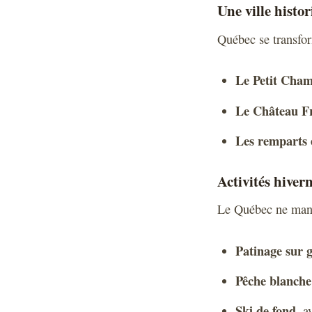
Une ville histor
Québec se transfor
Le Petit Cham
Le Château F
Les remparts 
Activités hiver
Le Québec ne manqu
Patinage sur g
Pêche blanche
Ski de fond
, a