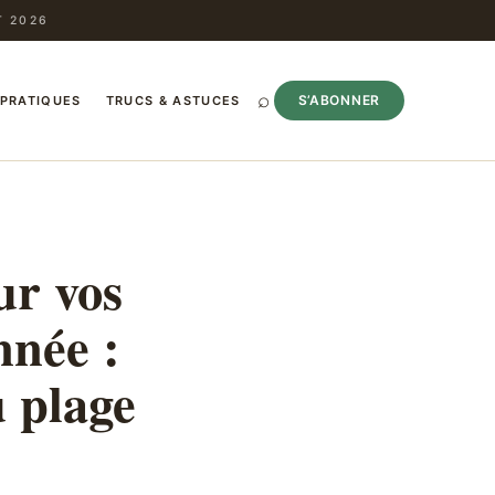
T 2026
⌕
S’ABONNER
 PRATIQUES
TRUCS & ASTUCES
ur vos
nnée :
u plage