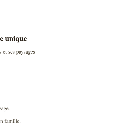
ue unique
s et ses paysages
vage.
n famille.