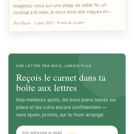
Imaginez-vous sur une plage de sable fin, un
cocktail à la main, le doux bruit des vagues en…
Par Oscar · 1 juin 2025 · 6 min de lecture
UNE LETTRE PAR MOIS, JAMAIS PLUS
Reçois le carnet dans ta
boîte aux lettres
Nos meilleurs spots, les bons plans testés sur
place et les coins encore confidentiels —
sans spam, promis, sur le rhum arrangé.