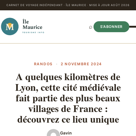
CARNET DE VOYAGE INDÉPENDANT · ÎLE MAURICE · MISE À JOUR AOÛT 2026
⌕
S’ABONNER
RANDOS
·
2 NOVEMBRE 2024
A quelques kilomètres de
Lyon, cette cité médiévale
fait partie des plus beaux
villages de France :
découvrez ce lieu unique
Gavin