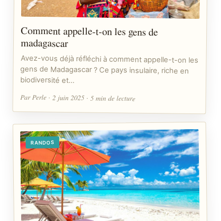
Comment appelle-t-on les gens de
madagascar
Avez-vous déjà réfléchi à comment appelle-t-on les
gens de Madagascar ? Ce pays insulaire, riche en
biodiversité et…
Par Perle · 2 juin 2025 · 5 min de lecture
RANDOS