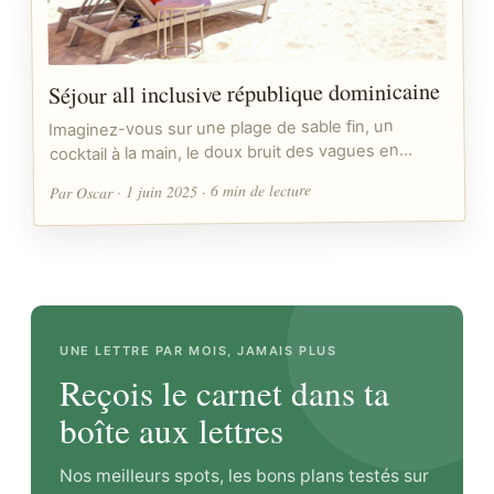
Séjour all inclusive république dominicaine
Imaginez-vous sur une plage de sable fin, un
cocktail à la main, le doux bruit des vagues en…
Par Oscar · 1 juin 2025 · 6 min de lecture
UNE LETTRE PAR MOIS, JAMAIS PLUS
Reçois le carnet dans ta
boîte aux lettres
Nos meilleurs spots, les bons plans testés sur