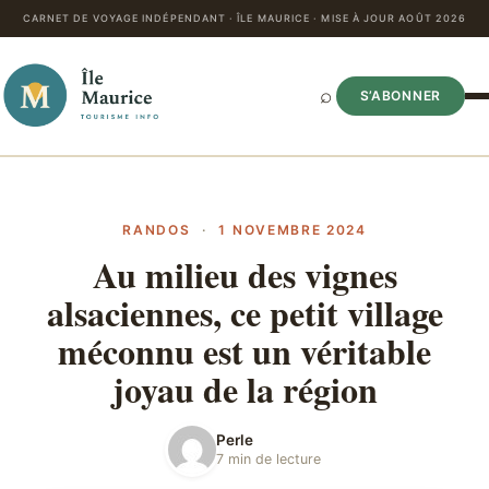
CARNET DE VOYAGE INDÉPENDANT · ÎLE MAURICE · MISE À JOUR AOÛT 2026
⌕
S’ABONNER
RANDOS
·
1 NOVEMBRE 2024
Au milieu des vignes
alsaciennes, ce petit village
méconnu est un véritable
joyau de la région
Perle
7 min de lecture