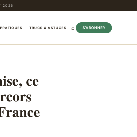
T 2026
⌕
S’ABONNER
 PRATIQUES
TRUCS & ASTUCES
ise, ce
ercors
 France