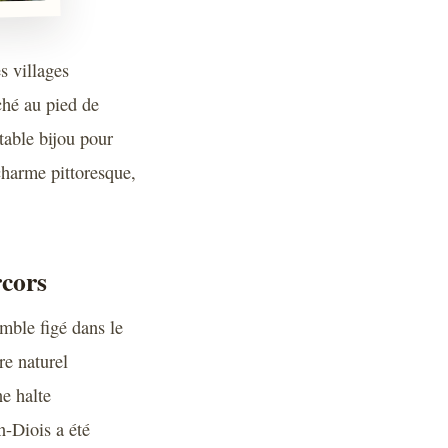
s villages
ché au pied de
table bijou pour
charme pittoresque,
rcors
mble figé dans le
re naturel
e halte
n-Diois a été