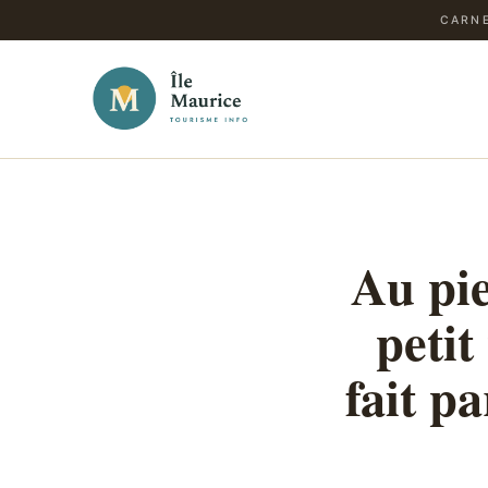
CARNE
Au pie
petit
fait p