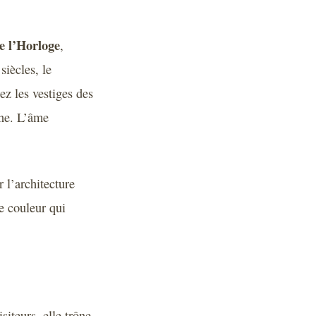
e l’Horloge
,
siècles, le
ez les vestiges des
une. L’âme
r l’architecture
e couleur qui
siteurs, elle trône