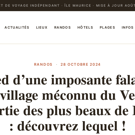
T DE VOYAGE INDÉPENDANT · ÎLE MAURICE · MISE À JOUR AOÛ
ACTUALITÉS
LIEUX
RANDOS
HÔTELS
PLAGES
INFOS
RANDOS
·
28 OCTOBRE 2024
d d’une imposante fala
 village méconnu du V
artie des plus beaux de
: découvrez lequel !