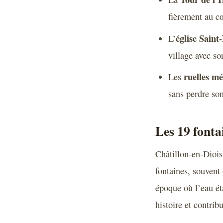
fièrement au cœ
église Saint
L’
village avec so
ruelles mé
Les
sans perdre so
Les 19 fonta
Châtillon-en-Diois
fontaines, souvent 
époque où l’eau ét
histoire et contrib