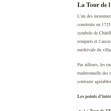
La Tour de l
L’un des monument
construite en 1725.
symbole de Châtill
remparts et l’anci
médiévale du villa
Par ailleurs, les r
traditionnelle des
contraste agréable
Les points d’inté
Tour de l’
La