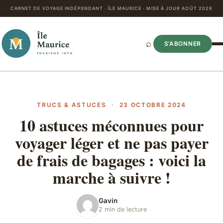
CARNET DE VOYAGE INDÉPENDANT · ÎLE MAURICE · MISE À JOUR AOÛT 2026
⌕
S’ABONNER
TRUCS & ASTUCES
·
23 OCTOBRE 2024
10 astuces méconnues pour
voyager léger et ne pas payer
de frais de bagages : voici la
marche à suivre !
Gavin
2 min de lecture