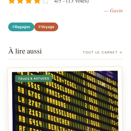
4/5 - (13 votes)
— Gavin
Bagages
Voyage
À lire aussi
TOUT LE CARNET
→
TRUCS & ASTUCES