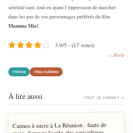
sérénité rare, tout en ayant l’impression de marcher
dans les pas de vos personnages préférés du film
Mamma Mia!
.
3.9/5 - (17 votes)
— Perle
Grèce
îles oubliées
À lire aussi
TOUT LE CARNET
→
Cannes à sucre à La Réunion : faute de
ACTUALITÉS
main-d’œuvre locale, des agriculteurs