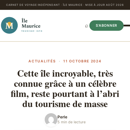
CARNET DE VOYAGE INDÉPENDANT · ÎLE MAURICE · MISE À JOUR AOÛT 2026
⌕
S’ABONNER
ACTUALITÉS
·
11 OCTOBRE 2024
Cette île incroyable, très
connue grâce à un célèbre
film, reste pourtant à l’abri
du tourisme de masse
Perle
5 min de lecture