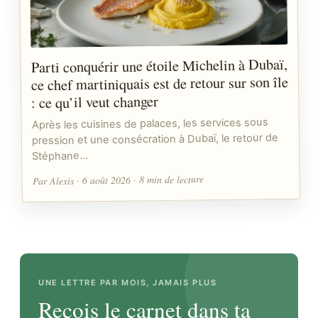
Parti conquérir une étoile Michelin à Dubaï,
ce chef martiniquais est de retour sur son île
: ce qu’il veut changer
Après les cuisines de palaces, les services sous
pression et une consécration à Dubaï, le retour de
Stéphane…
Par Alexis · 6 août 2026 · 8 min de lecture
UNE LETTRE PAR MOIS, JAMAIS PLUS
Reçois le carnet dans ta