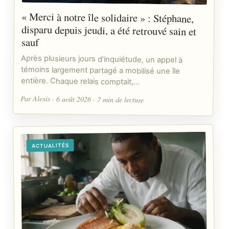
« Merci à notre île solidaire » : Stéphane,
disparu depuis jeudi, a été retrouvé sain et
sauf
Après plusieurs jours d’inquiétude, un appel à
témoins largement partagé a mobilisé une île
entière. Chaque relais comptait,…
Par Alexis · 6 août 2026 · 7 min de lecture
ACTUALITÉS