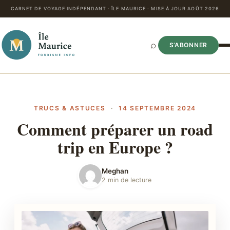
CARNET DE VOYAGE INDÉPENDANT · ÎLE MAURICE · MISE À JOUR AOÛT 2026
⌕
S’ABONNER
TRUCS & ASTUCES
·
14 SEPTEMBRE 2024
Comment préparer un road
trip en Europe ?
Meghan
2 min de lecture