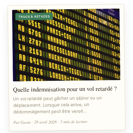
TRUCS & ASTUCES
Quelle indemnisation pour un vol retardé ?
Un vol retardé peut gâcher un séjour ou un
déplacement. Lorsque cela arrive, un
dédommagement peut être versé…
Par Gavin · 29 avril 2026 · 3 min de lecture